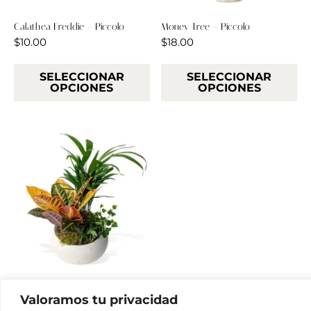
Calathea Freddie – Piccolo
Money Tree – Piccolo
$
10.00
$
18.00
SELECCIONAR
SELECCIONAR
OPCIONES
OPCIONES
Neon Pothos – Piccolo
Valoramos tu privacidad
$
10.00