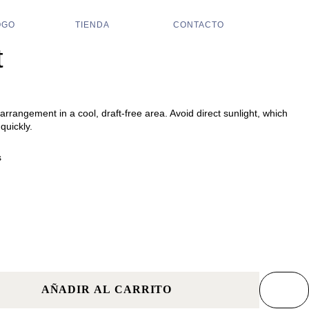
OGO
TIENDA
CONTACTO
t
arrangement in a cool, draft-free area. Avoid direct sunlight, which
quickly.
s
AÑADIR AL CARRITO