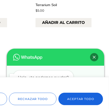
Terrarium Soil
$
5.00
O
AÑADIR AL CARRITO
Hola, ¿te podemos ayudar?
Abrir chat
RECHAZAR TODO
ACEPTAR TODO