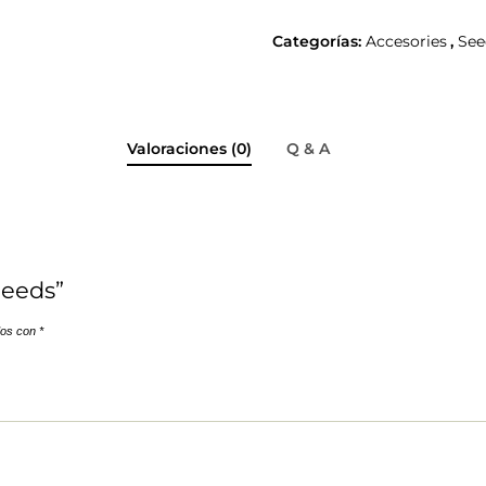
Categorías:
Accesories
,
See
Valoraciones (0)
Q & A
Seeds”
dos con
*