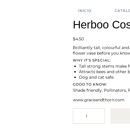
INICIO
CATÁL
Herboo Co
$
4.50
Brilliantly tall, colourful 
flower vase before you know 
WHY IT’S SPECIAL:
Tall strong stems make fo
Attracts bees and other b
Dog and cat safe.
GOOD TO KNOW:
Shade friendly, Pollinators, 
www.graceandthorn.com