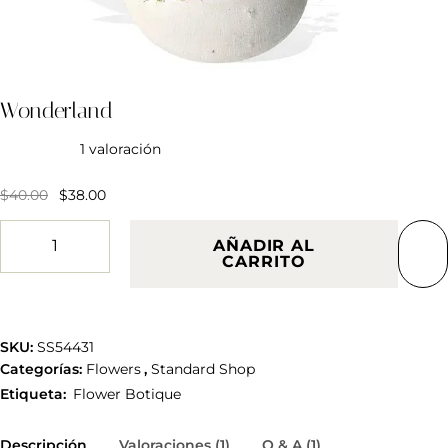
Wonderland
1
valoración
Valorado
1
5.00
sobre
$
40.00
$
38.00
5 basado
en
puntuación
de cliente
AÑADIR AL
CARRITO
SKU:
SS54431
Categorías:
Flowers
,
Standard Shop
Etiqueta:
Flower Botique
Descripción
Valoraciones (1)
Q & A (1)