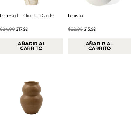
Homework – Chun Tian Candle
Lotus Jug
Valorado
Valorado en
$
24.00
$
17.99
$
22.00
$
15.99
en
5.00
4.00
de 5
de 5
AÑADIR AL
AÑADIR AL
CARRITO
CARRITO