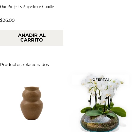
Our Projects Anywhere Candle
Valorado
$
26.00
en
4.00
de 5
AÑADIR AL
CARRITO
Productos relacionados
¡OFERTA!