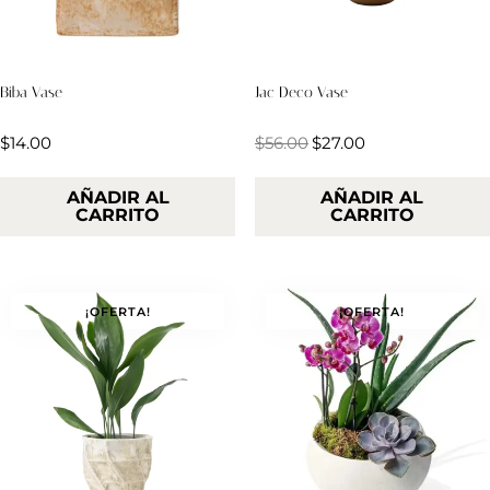
Biba Vase
Jac Deco Vase
Valorado
Valorado
$
14.00
$
56.00
$
27.00
en
en
2.00
4.50
de 5
de 5
AÑADIR AL
AÑADIR AL
CARRITO
CARRITO
¡OFERTA!
¡OFERTA!