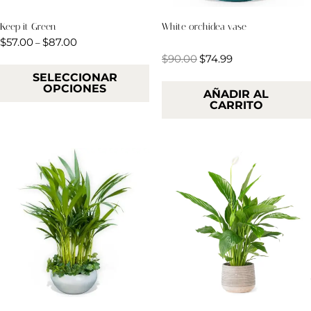
Keep it Green
White orchidea vase
$
57.00
$
87.00
–
Valorado
$
90.00
$
74.99
en
4.00
SELECCIONAR
de 5
OPCIONES
AÑADIR AL
CARRITO